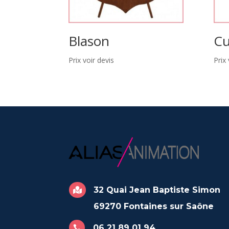
Blason
Cu
Prix voir devis
Prix 
32 Quai Jean Baptiste Simon

69270 Fontaines sur Saône
06 21 89 01 94
