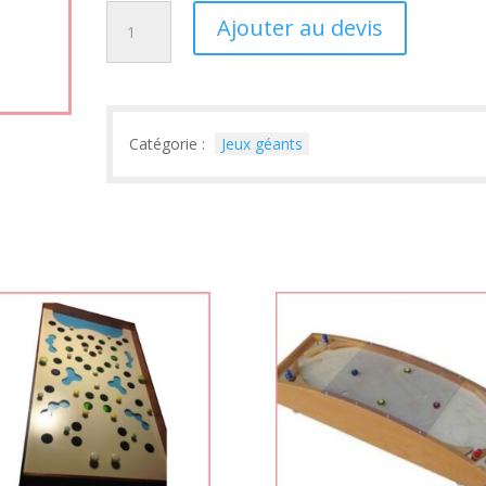
quantité
Ajouter au devis
de
Billard
Japonais
Catégorie :
Jeux géants