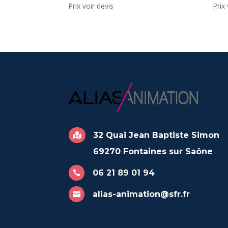
Prix voir devis
Prix 
32 Quai Jean Baptiste Simon

69270 Fontaines sur Saône
06 21 89 01 94

alias-animation@sfr.fr
