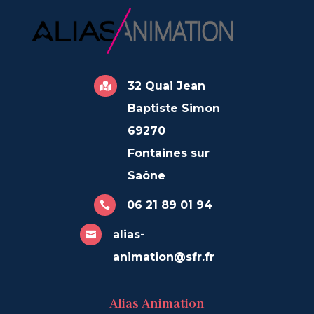
32 Quai Jean

Baptiste Simon
69270
Fontaines sur
Saône
06 21 89 01 94

alias-

animation@sfr.fr
Alias Animation