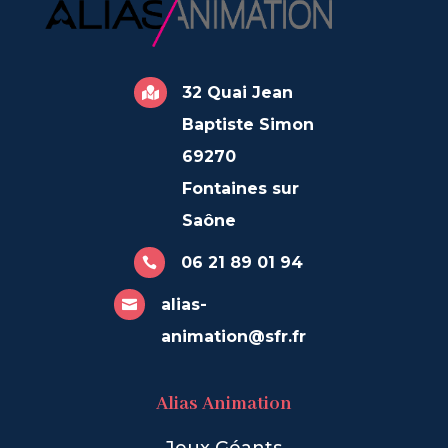
32 Quai Jean

Baptiste Simon
69270
Fontaines sur
Saône
06 21 89 01 94

alias-

animation@sfr.fr
Alias Animation