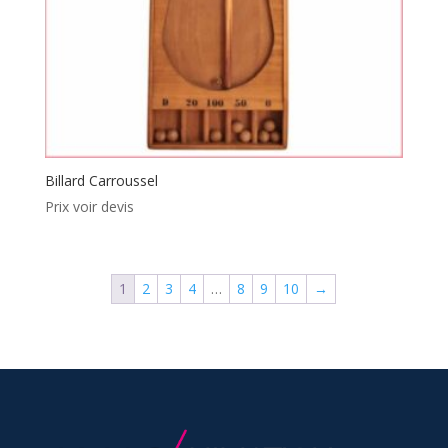
Billard Carroussel
Prix voir devis
1
2
3
4
…
8
9
10
→