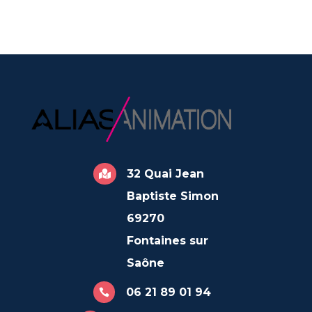
32 Quai Jean

Baptiste Simon
69270
Fontaines sur
Saône
06 21 89 01 94
